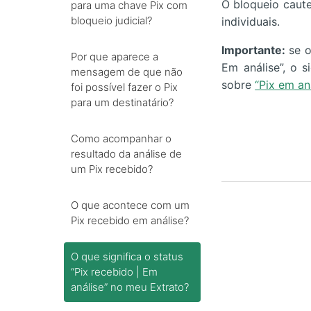
O bloqueio caute
para uma chave Pix com
bloqueio judicial?
individuais.
Importante:
se o
Por que aparece a
Em análise”, o s
mensagem de que não
sobre
“Pix em an
foi possível fazer o Pix
para um destinatário?
Como acompanhar o
resultado da análise de
um Pix recebido?
O que acontece com um
Pix recebido em análise?
O que significa o status
“Pix recebido | Em
análise” no meu Extrato?