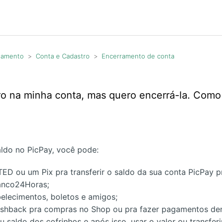
agamento
Conta e Cadastro
Encerramento de conta
ro na minha conta, mas quero encerrá-la. Com
aldo no PicPay, você pode:
ED ou um Pix pra transferir o saldo da sua conta PicPay p
anco24Horas;
elecimentos, boletos e amigos;
ashback pra compras no Shop ou pra fazer pagamentos den
u saldo dos cofrinhos e após isso, usar o valor ou transferi