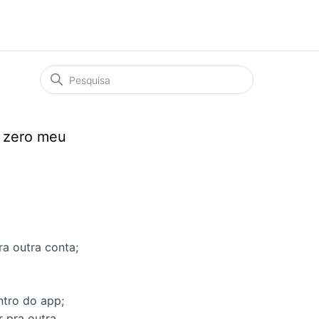
o zero meu
ra outra conta;
tro do app;
r pra outra