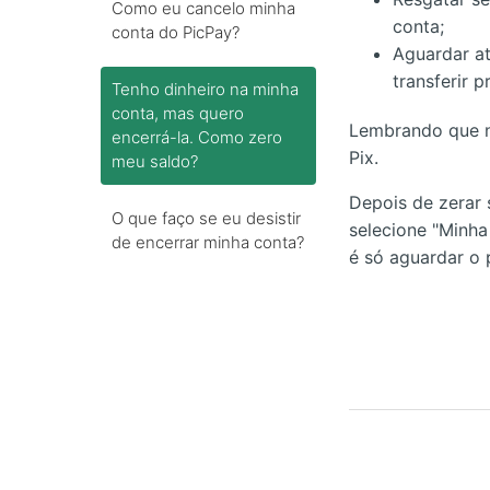
Como eu cancelo minha
conta;
conta do PicPay?
Aguardar at
transferir p
Tenho dinheiro na minha
conta, mas quero
Lembrando que nã
encerrá-la. Como zero
Pix.
meu saldo?
Depois de zerar s
O que faço se eu desistir
selecione "Minha
de encerrar minha conta?
é só aguardar o 