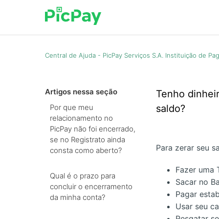
Central de Ajuda - PicPay Serviços S.A. Instituição de P
Artigos nessa seção
Tenho dinhei
Por que meu
saldo?
relacionamento no
PicPay não foi encerrado,
se no Registrato ainda
Para zerar seu s
consta como aberto?
Fazer uma T
Qual é o prazo para
Sacar no B
concluir o encerramento
Pagar estab
da minha conta?
Usar seu c
Resgatar se