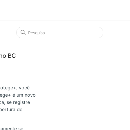
 no BC
rotege+, você
otege+ é um novo
a, se registre
bertura de
icamente se