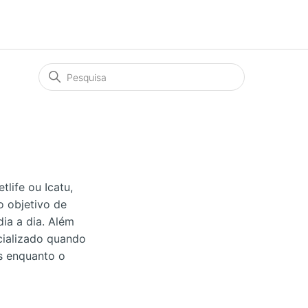
life ou Icatu,
 objetivo de
dia a dia. Além
cializado quando
s enquanto o