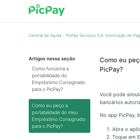
Central de Ajuda - PicPay Serviços S.A. Instituição de P
Artigos nessa seção
Como eu peço
Como funciona a
PicPay?
portabilidade do
Empréstimo Consignado
para o PicPay?
Você pode simul
bancários autori
Como eu peço a
portabilidade do meu
No app PicPay, b
Empréstimo Consignado
para o PicPay?
Abra o apli
Toque em E