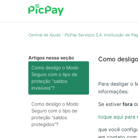
Central de Ajuda - PicPay Serviços S.A. Instituição de P
Artigos nessa seção
Como desligo 
Como desligo o Modo
Seguro com o tipo de
proteção "saldos
Para desligar o 
invisíveis"?
informações:
Como desligo o Modo
Se estiver
fora
d
Seguro com o tipo de
toque aqui para
proteção “saldos
protegidos”?
que você configu
em contato com 