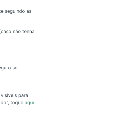
te seguindo as
 (caso não tenha
eguro ser
visíveis para
ido", toque
aqui