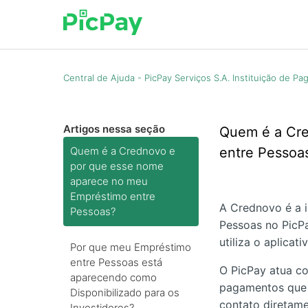
Central de Ajuda - PicPay Serviços S.A. Instituição de P
Artigos nessa seção
Quem é a Cre
Quem é a Crednovo e
entre Pessoa
por que esse nome
aparece no meu
Empréstimo entre
A Crednovo é a i
Pessoas?
Pessoas no PicPa
utiliza o aplica
Por que meu Empréstimo
entre Pessoas está
O PicPay atua c
aparecendo como
pagamentos que 
Disponibilizado para os
contato diretame
Investidores?