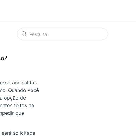
so?
cesso aos saldos
imo. Quando você
 a opção de
entos feitos na
mpedir que
 será solicitada