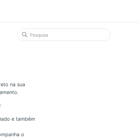
eto na sua
lamento.
:
miado e também
companha o