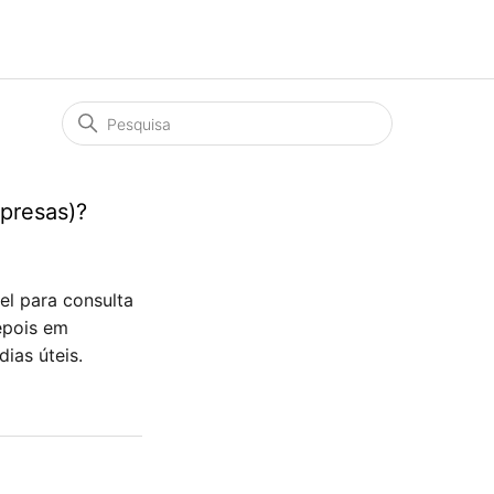
presas)?
el para consulta
epois em
ias úteis.