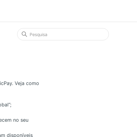
PicPay. Veja como
obal”;
arecem no seu
am disponíveis