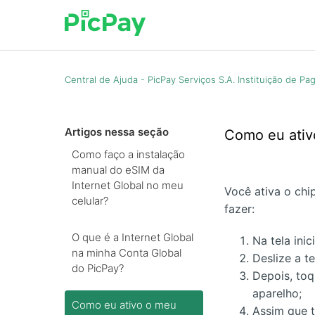
Central de Ajuda - PicPay Serviços S.A. Instituição de P
Artigos nessa seção
Como eu ativ
Como faço a instalação
manual do eSIM da
Internet Global no meu
Você ativa o chi
celular?
fazer:
O que é a Internet Global
Na tela inic
na minha Conta Global
Deslize a t
do PicPay?
Depois, toq
aparelho;
Como eu ativo o meu
Assim que t