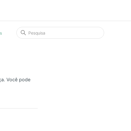
os
nça. Você pode