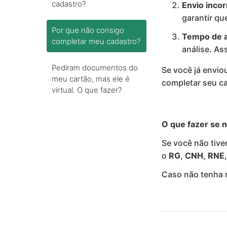
cadastro?
Envio inco
garantir qu
Por que não consigo
Tempo de a
completar meu cadastro?
análise. As
Pediram documentos do
Se você já envi
meu cartão, mas ele é
completar seu c
virtual. O que fazer?
O que fazer se 
Se você não tive
o
RG
,
CNH
,
RNE
Caso não tenha 