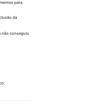
umentos para
clusão da
a não conseguiu
co.