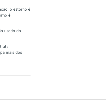
ação, o estorno é
orno é
ão usado do
tratar
ipa mais dos